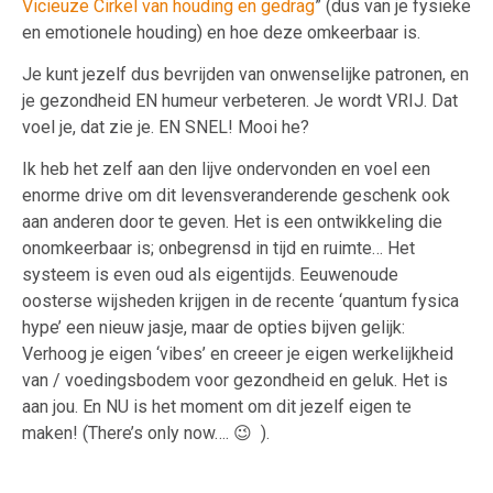
Vicieuze Cirkel van houding en gedrag
” (dus van je fysieke
en emotionele houding) en hoe deze omkeerbaar is.
Je kunt jezelf dus bevrijden van onwenselijke patronen, en
je gezondheid EN humeur verbeteren. Je wordt VRIJ. Dat
voel je, dat zie je. EN SNEL! Mooi he?
Ik heb het zelf aan den lijve ondervonden en voel een
enorme drive om dit levensveranderende geschenk ook
aan anderen door te geven. Het is een ontwikkeling die
onomkeerbaar is; onbegrensd in tijd en ruimte… Het
systeem is even oud als eigentijds. Eeuwenoude
oosterse wijsheden krijgen in de recente ‘quantum fysica
hype’ een nieuw jasje, maar de opties bijven gelijk:
Verhoog je eigen ‘vibes’ en creeer je eigen werkelijkheid
van / voedingsbodem voor gezondheid en geluk. Het is
aan jou. En NU is het moment om dit jezelf eigen te
maken! (There’s only now…. 😉 ).