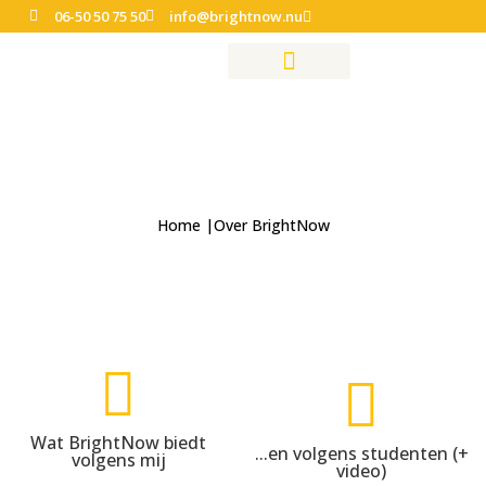
06-50 50 75 50
info@brightnow.nu
Over BrightNow
Zelf doen (cursussen)
Over BrightNow
Home |Over BrightNow
Wat BrightNow biedt
...en volgens studenten (+
volgens mij
video)