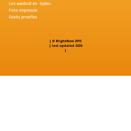
Les-aanbod en -tijden
Foto impressie
Gratis proefles
| © BrightNow 2015
| last updated 2026
|